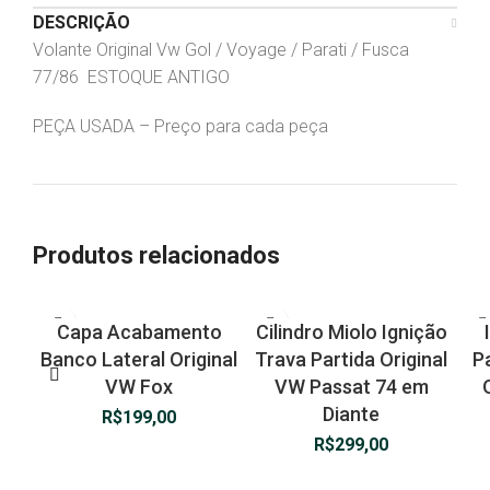
DESCRIÇÃO
Volante Original Vw Gol / Voyage / Parati / Fusca
77/86 ESTOQUE ANTIGO
PEÇA USADA – Preço para cada peça
Produtos relacionados
Capa Acabamento
Cilindro Miolo Ignição
Banco Lateral Original
Trava Partida Original
Pa
VW Fox
VW Passat 74 em
Diante
R$
199,00
R$
299,00