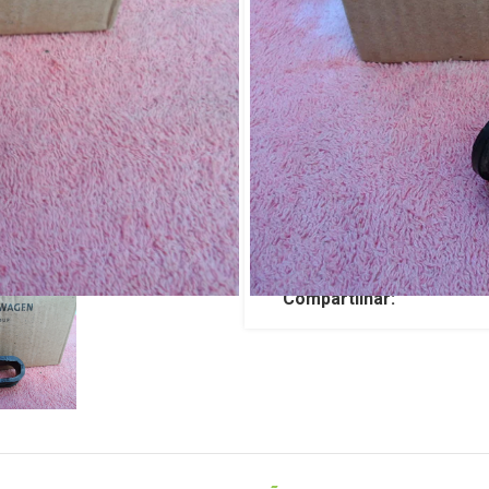
VW Fusca Br
R$
69,00
TENHO INTERESSE
SKU:
JP3129
Categorias:
FUSCA
,
VW
Compartilhar: