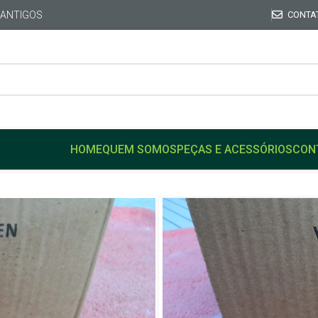
 ANTIGOS
CONTA
HOME
QUEM SOMOS
PEÇAS E ACESSÓRIOS
CON
Início
VW
FUSCA
Luva Calço Coxim Câmbio 
Luva Calço 