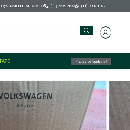
TO@JAIMEPEDRA.COM.BR
(11) 2539.2633
(11) 99878.9771
TATO
Precisa de Ajuda?
Original VW Fusca Brasília
Coxim Câmbio Original