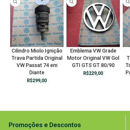
Cilindro Miolo Ignição
Emblema VW Grade
Trava Partida Original
Motor Original VW Gol
T
VW Passat 74 em
GTI GTS GT 80/90
T
Diante
P
R$
229,00
R$
299,00
Promoções e Descontos