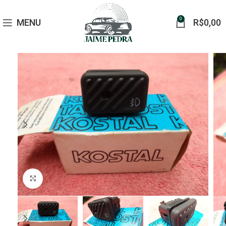
0
MENU
R$
0,00
Click to enlarge