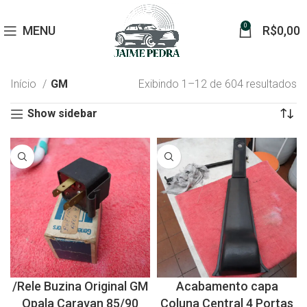
0
MENU
R$
0,00
Início
GM
Exibindo 1–12 de 604 resultados
Show sidebar
/Rele Buzina Original GM
Acabamento capa
Opala Caravan 85/90
Coluna Central 4 Portas