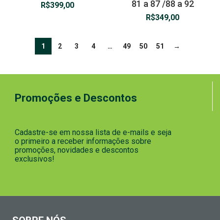
81 a 87 /88 a 92
R$
399,00
R$
349,00
1
2
3
4
…
49
50
51
→
Promoções e Descontos
Cadastre-se em nossa lista de e-mails e seja
o primeiro a receber informações sobre
promoções, novidades e descontos
exclusivos!