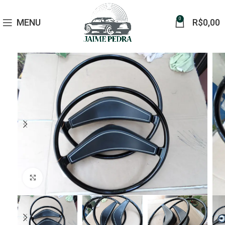
0
MENU
R$
0,00
Click to enlarge