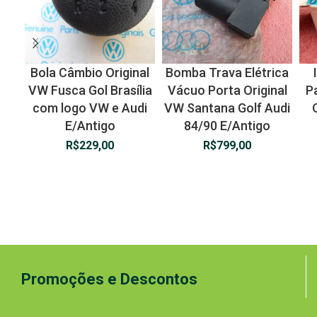
Bola Câmbio Original
Bomba Trava Elétrica
VW Fusca Gol Brasília
Vácuo Porta Original
Pa
com logo VW e Audi
VW Santana Golf Audi
E/Antigo
84/90 E/Antigo
R$
229,00
R$
799,00
Promoções e Descontos