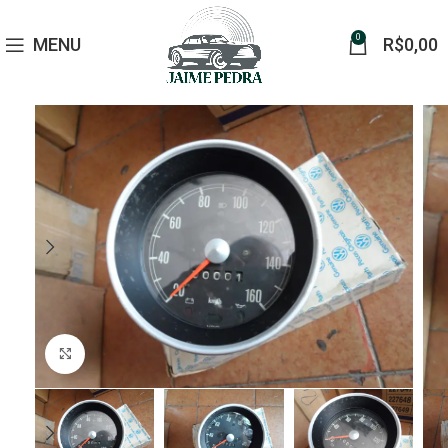
0
MENU
R$
0,00
Click to enlarge