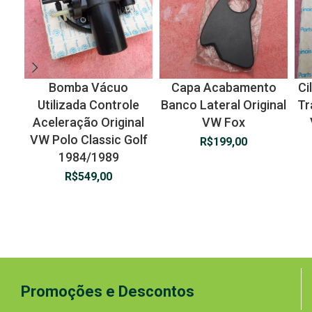
Bomba Vácuo
Capa Acabamento
Ci
Utilizada Controle
Banco Lateral Original
Tr
Aceleração Original
VW Fox
VW Polo Classic Golf
R$
199,00
1984/1989
R$
549,00
Promoções e Descontos