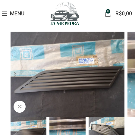
0
MENU
R$
0,00
Click to enlarge