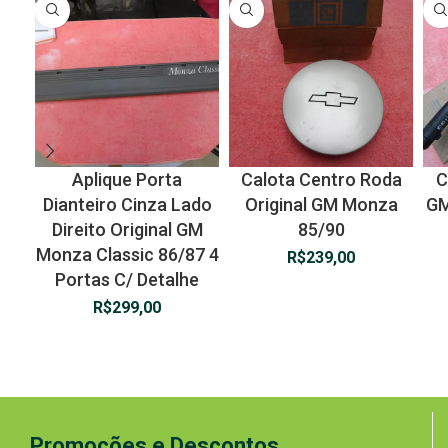
Aplique Porta
Calota Centro Roda
C
Dianteiro Cinza Lado
Original GM Monza
GM
Direito Original GM
85/90
Monza Classic 86/87 4
R$
239,00
Portas C/ Detalhe
R$
299,00
Promoções e Descontos