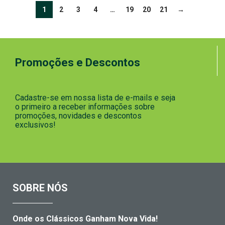
1
2
3
4
…
19
20
21
→
Promoções e Descontos
Cadastre-se em nossa lista de e-mails e seja
o primeiro a receber informações sobre
promoções, novidades e descontos
exclusivos!
SOBRE NÓS
Onde os Clássicos Ganham Nova Vida!