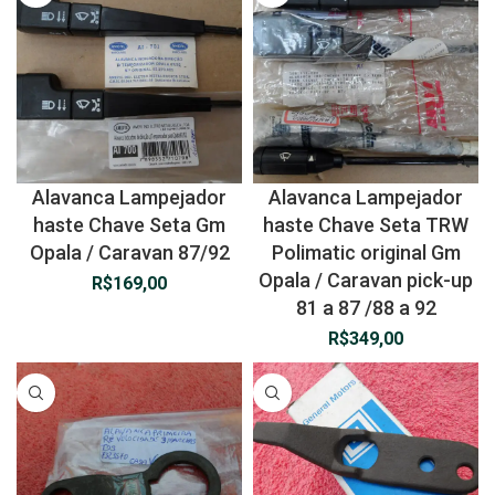
Alavanca Lampejador
Alavanca Lampejador
haste Chave Seta Gm
haste Chave Seta TRW
Opala / Caravan 87/92
Polimatic original Gm
Opala / Caravan pick-up
R$
169,00
81 a 87 /88 a 92
R$
349,00