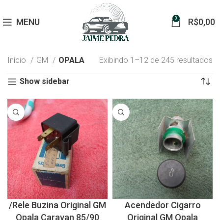
0
MENU
R$
0,00
Início
GM
OPALA
Exibindo 1–12 de 245 resultados
Show sidebar
/Rele Buzina Original GM
Acendedor Cigarro
Opala Caravan 85/90
Original GM Opala