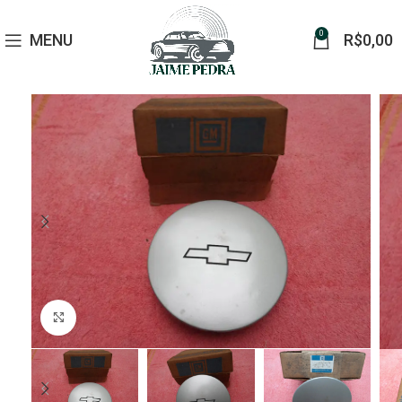
0
MENU
R$
0,00
Click to enlarge