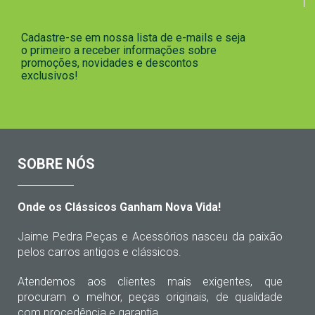
Cadastre-se em nossa lista de e-mails e seja
o primeiro a receber informações sobre
promoções, novidades e descontos
exclusivos!
SOBRE NÓS
Onde os Clássicos Ganham Nova Vida!
Jaime Pedra Peças e Acessórios nasceu da paixão
pelos carros antigos e clássicos.
Atendemos aos clientes mais exigentes, que
procuram o melhor, peças originais, de qualidade
com procedência e garantia.