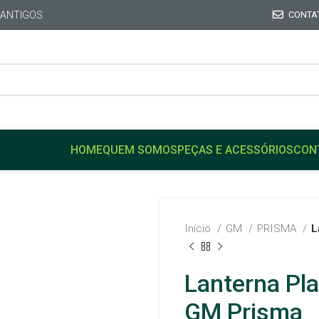
 ANTIGOS
CONTA
HOME
QUEM SOMOS
PEÇAS E ACESSÓRIOS
CON
Início
GM
PRISMA
L
Lanterna Pla
GM Prisma