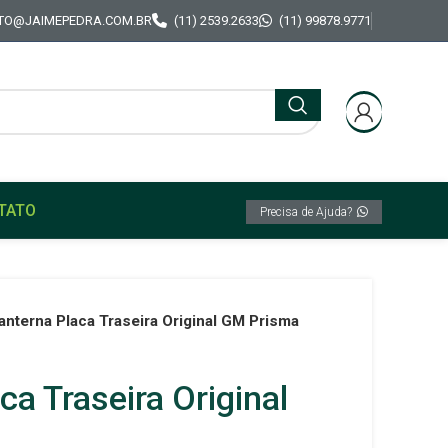
TO@JAIMEPEDRA.COM.BR
(11) 2539.2633
(11) 99878.9771
TATO
Precisa de Ajuda?
anterna Placa Traseira Original GM Prisma
ca Traseira Original