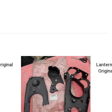
iginal
Lantern
Origin