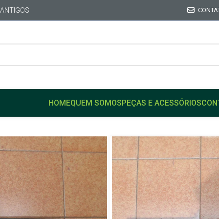
 ANTIGOS
CONTA
HOME
QUEM SOMOS
PEÇAS E ACESSÓRIOS
CON
Início
GM
OPALA
Grade dianteira do Radiad
Grade diante