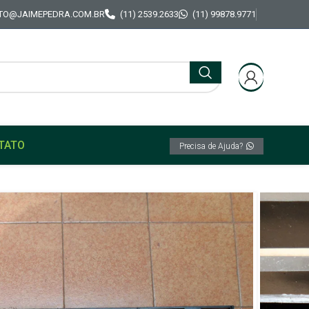
TO@JAIMEPEDRA.COM.BR
(11) 2539.2633
(11) 99878.9771
TATO
Precisa de Ajuda?
or Original Gm Opala / Caravan 80/84
ira do Radiador