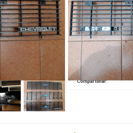
Original Gm
R$
659,00
TENHO INTERESSE
SKU:
JP253
Categorias:
GM
,
OPALA
Compartilhar: