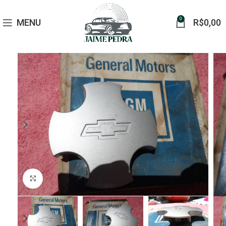
0
MENU
R$
0,00
Click to enlarge