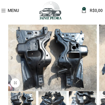
0
MENU
R$
0,00
Click to enlarge