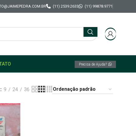
TO@JAIMEPEDRA.COM.BR
(11) 2539.2633
(11) 99878.9771
TATO
Precisa de Ajuda?
r
9
24
36