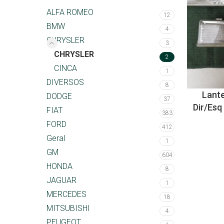
ALFA ROMEO
12
BMW
4
CHRYSLER
3
CHRYSLER
2
CINCA
1
DIVERSOS
8
Lante
DODGE
37
Dir/Esq
FIAT
383
FORD
412
Geral
1
GM
604
HONDA
8
JAGUAR
1
MERCEDES
18
MITSUBISHI
4
PEUGEOT