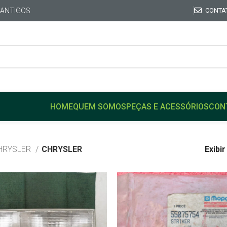
 ANTIGOS
CONTA
HOME
QUEM SOMOS
PEÇAS E ACESSÓRIOS
CON
HRYSLER
CHRYSLER
Exibi