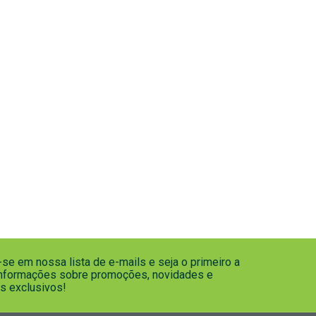
se em nossa lista de e-mails e seja o primeiro a
informações sobre promoções, novidades e
s exclusivos!