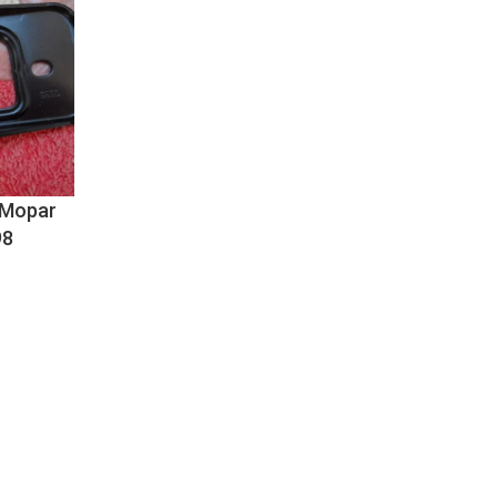
 Mopar
98