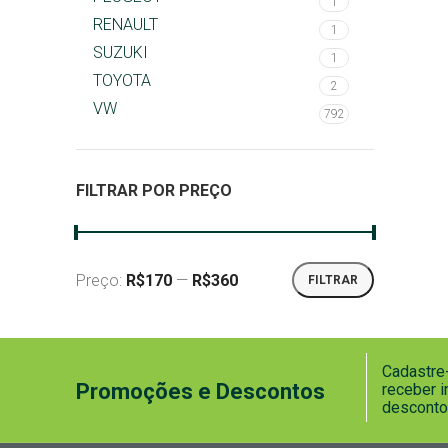
1
RENAULT
1
SUZUKI
1
TOYOTA
2
VW
792
FILTRAR POR PREÇO
Preço:
R$170
—
R$360
FILTRAR
Cadastre-
Promoções e Descontos
receber 
desconto