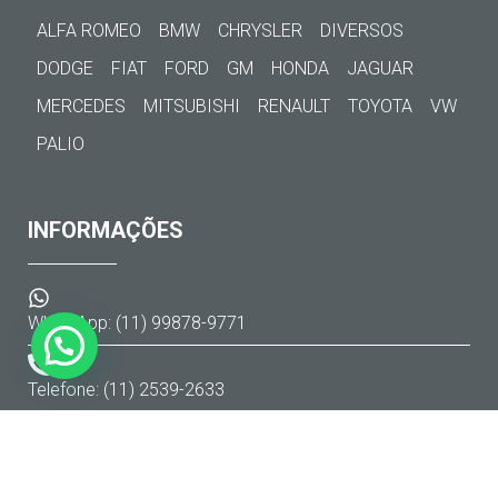
ALFA ROMEO
BMW
CHRYSLER
DIVERSOS
DODGE
FIAT
FORD
GM
HONDA
JAGUAR
MERCEDES
MITSUBISHI
RENAULT
TOYOTA
VW
PALIO
INFORMAÇÕES
WhatsApp: (11) 99878-9771
Telefone: (11) 2539-2633
Av. Gal. Mac Arthur, 979 / Fundos
Jaguaré - São Paulo/SP