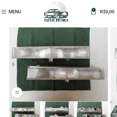
0
MENU
R$
0,00
Click to enlarge