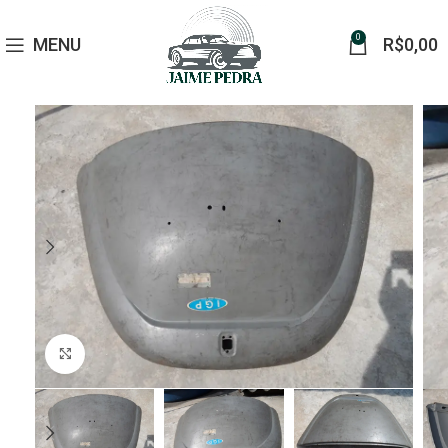
0
MENU
R$
0,00
Click to enlarge