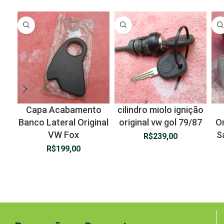
Capa Acabamento
cilindro miolo ignição
Banco Lateral Original
original vw gol 79/87
Or
VW Fox
S
R$
239,00
R$
199,00