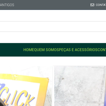
 ANTIGOS
CONTA
HOME
QUEM SOMOS
PEÇAS E ACESSÓRIOS
CON
Início
GM
CARAVAN
Tampa Tanque Combustível
Tampa Tanqu