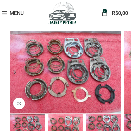
0
MENU
R$
0,00
Click to enlarge