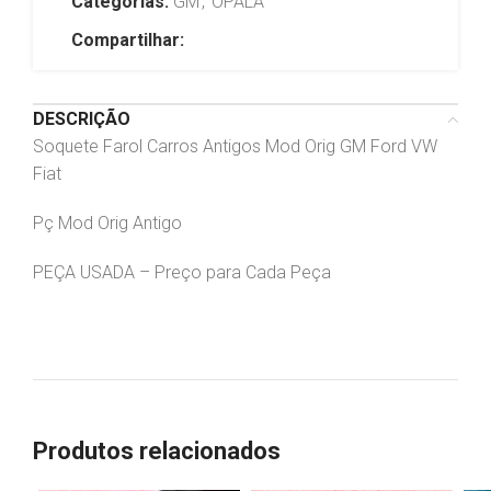
Categorias:
GM
,
OPALA
Compartilhar:
DESCRIÇÃO
Soquete Farol Carros Antigos Mod Orig GM Ford VW
Fiat
Pç Mod Orig Antigo
PEÇA USADA – Preço para Cada Peça
Produtos relacionados