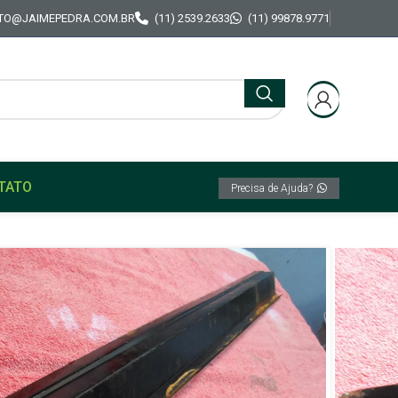
TO@JAIMEPEDRA.COM.BR
(11) 2539.2633
(11) 99878.9771
TATO
Precisa de Ajuda?
 fundo Porta Mod orig Ford Escort
rior interno fundo