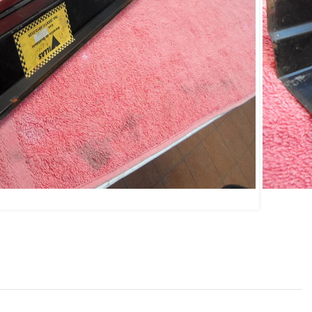
ig Ford Escort
RD