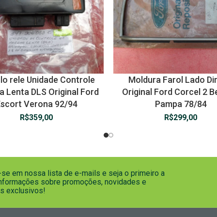
o rele Unidade Controle
Moldura Farol Lado Dir
 Lenta DLS Original Ford
Original Ford Corcel 2 Be
scort Verona 92/94
Pampa 78/84
R$
359,00
R$
299,00
se em nossa lista de e-mails e seja o primeiro a
informações sobre promoções, novidades e
s exclusivos!