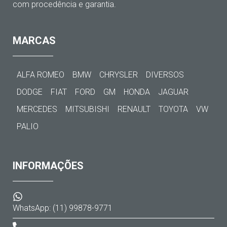
com procedência e garantia.
MARCAS
ALFA ROMEO
BMW
CHRYSLER
DIVERSOS
DODGE
FIAT
FORD
GM
HONDA
JAGUAR
MERCEDES
MITSUBISHI
RENAULT
TOYOTA
VW
PALIO
INFORMAÇÕES
WhatsApp: (11) 99878-9771