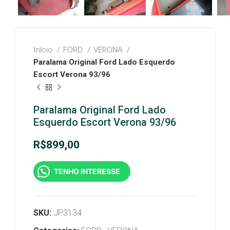
Início
FORD
VERONA
Paralama Original Ford Lado Esquerdo
Escort Verona 93/96
Paralama Original Ford Lado
Esquerdo Escort Verona 93/96
R$
899,00
TENHO INTERESSE
SKU:
JP3134