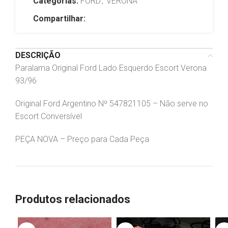
Categorias:
FORD
,
VERONA
Compartilhar:
DESCRIÇÃO
Paralama Original Ford Lado Esquerdo Escort Verona
93/96
Original Ford Argentino Nº 547821105 – Não serve no
Escort Conversível
PEÇA NOVA – Preço para Cada Peça
Produtos relacionados