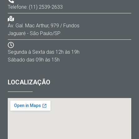
Telefone: (11) 2539-2633
Av. Gal. Mac Arthur, 979 / Fundos
Jaguaré - São Paulo/SP
Segunda à Sexta das 12h às 19h
Sábado das 09h às 15h
LOCALIZAÇÃO