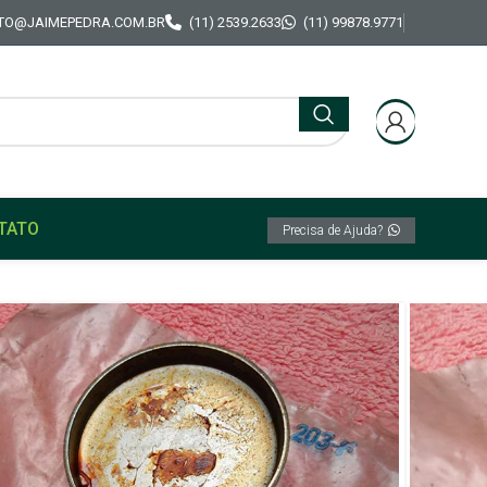
TO@JAIMEPEDRA.COM.BR
(11) 2539.2633
(11) 99878.9771
TATO
Precisa de Ajuda?
K
nal Ford Maverick V8 289/302
o Motor Original Ford