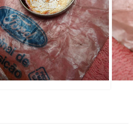
 289/302
RICK