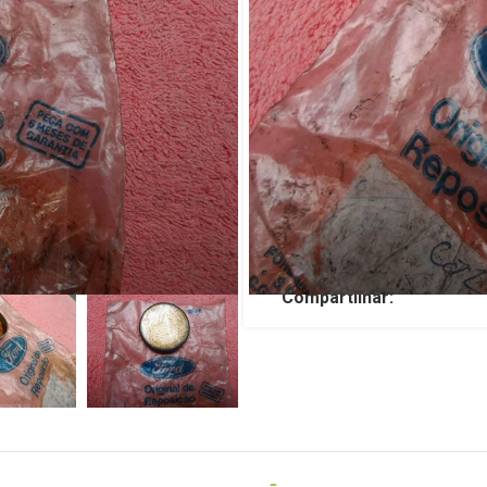
Maverick V8
R$
79,00
TENHO INTERESSE
SKU:
JP3004
Categorias:
FORD
,
MAVE
Compartilhar: