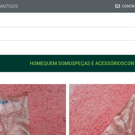
 ANTIGOS
CONTA
HOME
QUEM SOMOS
PEÇAS E ACESSÓRIOS
CON
Início
FORD
MAVERIC
Selo Comando Motor Origi
Selo Comand