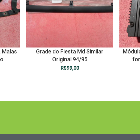
a Malas
Grade do Fiesta Md Similar
Módulo 
go
Original 94/95
for
R$
99,00