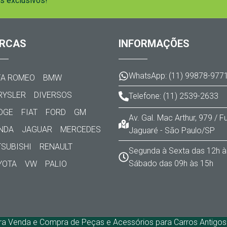
s exclusivos!
RCAS
INFORMAÇÕES
WhatsApp: (11) 99878-977
FA ROMEO
BMW
RYSLER
DIVERSOS
Telefone: (11) 2539-2633
DGE
FIAT
FORD
GM
Av. Gal. Mac Arthur, 979 / 
NDA
JAGUAR
MERCEDES
Jaguaré - São Paulo/SP
TSUBISHI
RENAULT
Segunda à Sexta das 12h à
Sábado das 09h às 15h
YOTA
VW
PALIO
ra Venda e Compra de Peças e Acessórios para Carros Antigos. 