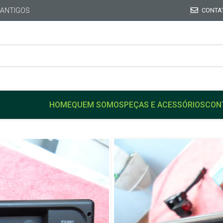
 ANTIGOS
CONTA
HOME
QUEM SOMOS
PEÇAS E ACESSÓRIOS
CON
Início
VW
GOL
Rádio Toca Fitas VolksLin
não tem plugue não sei se
Rádio Toca F