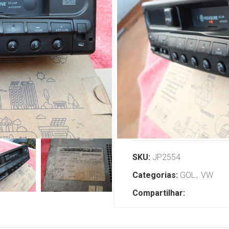
VW Gol GTS 
Santana não
funciona tem
R$
399,00
TENHO INTERESSE
SKU:
JP2554
Categorias:
GOL
,
VW
Compartilhar: