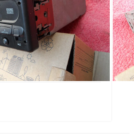
parati Voyage
 tem plugue não sei se
 que revisar