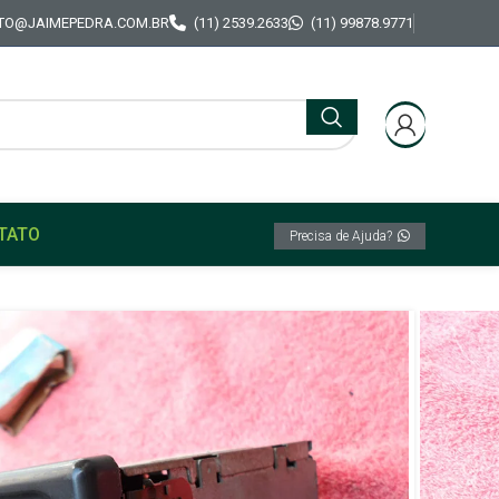
TO@JAIMEPEDRA.COM.BR
(11) 2539.2633
(11) 99878.9771
TATO
Precisa de Ajuda?
e Original VW Gol GTS parati Voyage Santana
 funciona tem que revisar
itas VolksLine Original