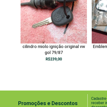
cilindro miolo ignição original vw
Emblem
gol 79/87
R$
239,00
Cadastre-
Promoções e Descontos
receber 