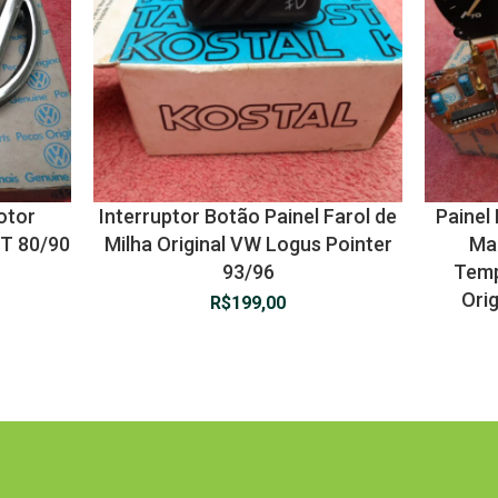
otor
Interruptor Botão Painel Farol de
Painel
GT 80/90
Milha Original VW Logus Pointer
Ma
93/96
Temp
Ori
R$
199,00