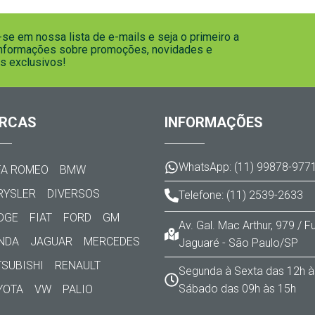
se em nossa lista de e-mails e seja o primeiro a
informações sobre promoções, novidades e
s exclusivos!
RCAS
INFORMAÇÕES
WhatsApp: (11) 99878-977
FA ROMEO
BMW
RYSLER
DIVERSOS
Telefone: (11) 2539-2633
DGE
FIAT
FORD
GM
Av. Gal. Mac Arthur, 979 / 
NDA
JAGUAR
MERCEDES
Jaguaré - São Paulo/SP
TSUBISHI
RENAULT
Segunda à Sexta das 12h à
Sábado das 09h às 15h
YOTA
VW
PALIO