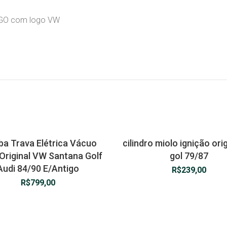
IGO com logo VW
a Trava Elétrica Vácuo
cilindro miolo ignição ori
Original VW Santana Golf
gol 79/87
Audi 84/90 E/Antigo
R$
239,00
R$
799,00