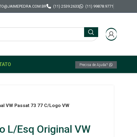
TO@JAIMEPEDRA.COM.BR
(11) 2539.2633
(11) 99878.9771
TATO
Precisa de Ajuda?
nal VW Passat 73 77 C/Logo VW
o L/Esq Original VW