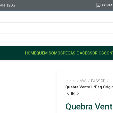
 ANTIGOS
CONTA
HOME
QUEM SOMOS
PEÇAS E ACESSÓRIOS
CON
Início
VW
PASSAT
Quebra Vento L/Esq Origi
Quebra Vent