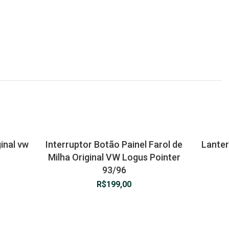
ginal vw
Interruptor Botão Painel Farol de
Lanter
Milha Original VW Logus Pointer
93/96
R$
199,00