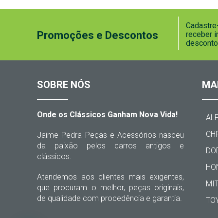
Cadastre-
Promoções e Descontos
receber 
desconto
SOBRE NÓS
MA
Onde os Clássicos Ganham Nova Vida!
AL
CH
Jaime Pedra Peças e Acessórios nasceu
da paixão pelos carros antigos e
DO
clássicos.
HO
Atendemos aos clientes mais exigentes,
MI
que procuram o melhor, peças originais,
de qualidade com procedência e garantia.
TO