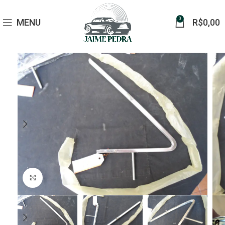
0
MENU
R$
0,00
Click to enlarge