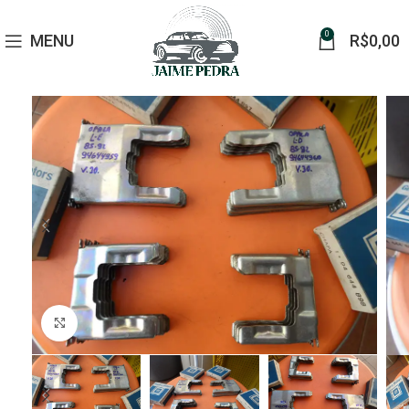
0
MENU
R$
0,00
Click to enlarge