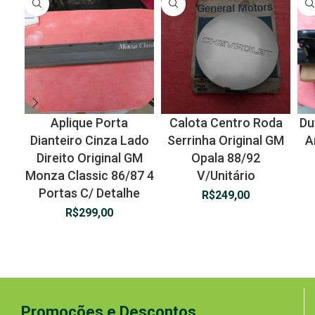
Aplique Porta
Calota Centro Roda
Du
Dianteiro Cinza Lado
Serrinha Original GM
A
Direito Original GM
Opala 88/92
Monza Classic 86/87 4
V/Unitário
Portas C/ Detalhe
R$
249,00
R$
299,00
Promoções e Descontos