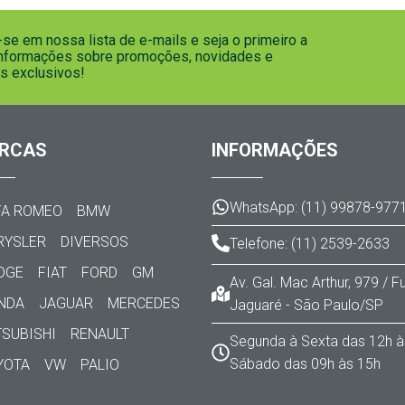
se em nossa lista de e-mails e seja o primeiro a
informações sobre promoções, novidades e
s exclusivos!
RCAS
INFORMAÇÕES
WhatsApp: (11) 99878-977
FA ROMEO
BMW
RYSLER
DIVERSOS
Telefone: (11) 2539-2633
DGE
FIAT
FORD
GM
Av. Gal. Mac Arthur, 979 / 
NDA
JAGUAR
MERCEDES
Jaguaré - São Paulo/SP
TSUBISHI
RENAULT
Segunda à Sexta das 12h à
Sábado das 09h às 15h
YOTA
VW
PALIO