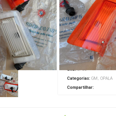
Savino Gm O
Antigo
R$
1.999,00
TENHO INTERESSE
SKU:
JP33
Categorias:
GM
,
OPALA
Compartilhar: