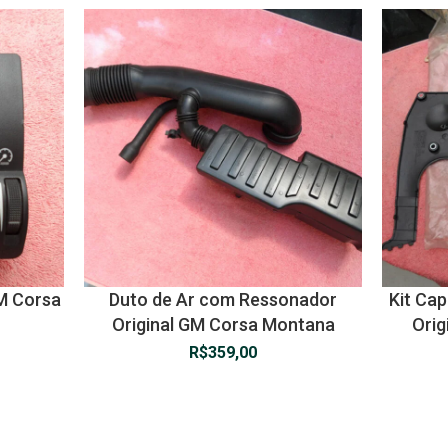
GM Corsa
Duto de Ar com Ressonador
Kit Ca
Original GM Corsa Montana
Orig
R$
359,00