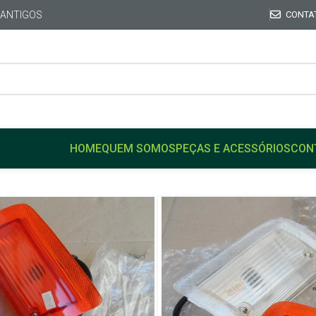
 ANTIGOS
CONTA
HOME
QUEM SOMOS
PEÇAS E ACESSÓRIOS
CON
Início
GM
OPALA
Par Lanterna Pisca Origin
Antigo
Par Lanterna