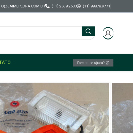
TO@JAIMEPEDRA.COM.BR
(11) 2539.2633
(11) 99878.9771
TATO
Precisa de Ajuda?
al Bianco Savino Gm Opala 72/74 Estoque
 Pisca Original Bianco