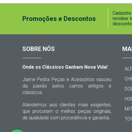
Cadastre-
Promoções e Descontos
receber 
desconto
SOBRE NÓS
MA
Onde os Clássicos Ganham Nova Vida!
AL
CH
Jaime Pedra Peças e Acessórios nasceu
da paixão pelos carros antigos e
DO
clássicos.
HO
Atendemos aos clientes mais exigentes,
MI
que procuram o melhor, peças originais,
de qualidade com procedência e garantia.
TO