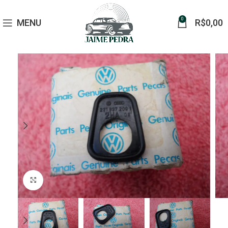
0
MENU
R$
0,00
Click to enlarge