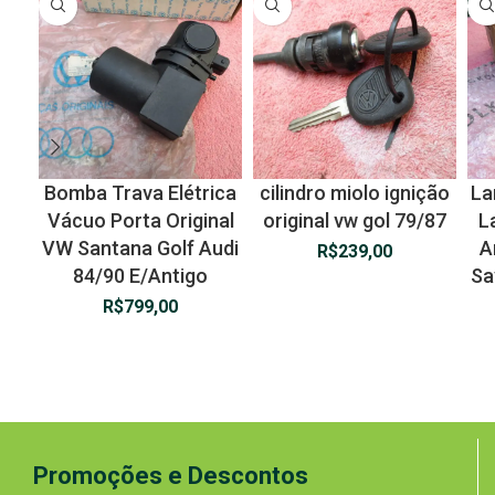
Bomba Trava Elétrica
cilindro miolo ignição
La
Vácuo Porta Original
original vw gol 79/87
L
VW Santana Golf Audi
A
R$
239,00
84/90 E/Antigo
Sa
R$
799,00
Promoções e Descontos