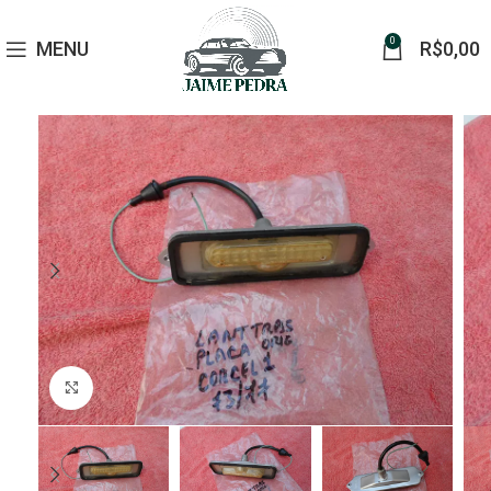
0
MENU
R$
0,00
Click to enlarge