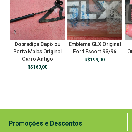
Dobradiça Capô ou
Emblema GLX Original
Porta Malas Original
Ford Escort 93/96
O
Carro Antigo
R$
199,00
R$
169,00
Promoções e Descontos