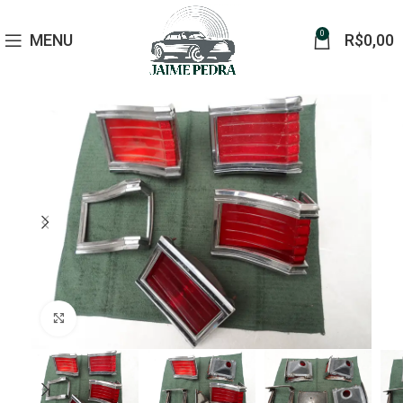
0
MENU
R$
0,00
Click to enlarge