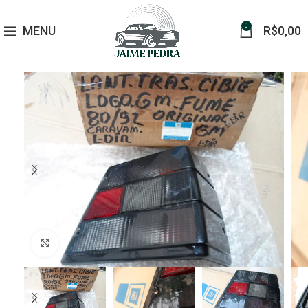
0
MENU
R$
0,00
Click to enlarge