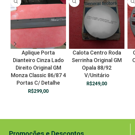
Aplique Porta
Calota Centro Roda
Dianteiro Cinza Lado
Serrinha Original GM
O
Direito Original GM
Opala 88/92
Monza Classic 86/87 4
V/Unitário
Portas C/ Detalhe
R$
249,00
R$
299,00
Promoções e Descontos