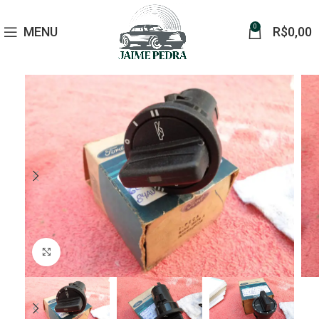
0
MENU
R$
0,00
Click to enlarge