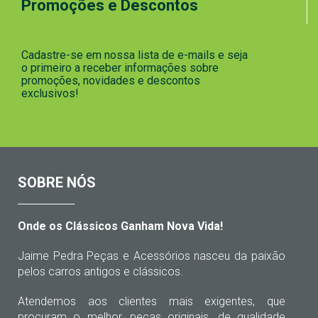
Promoções e Descontos
Cadastre-se em nossa lista de e-mails e seja
o primeiro a receber informações sobre
promoções, novidades e descontos
exclusivos!
SOBRE NÓS
Onde os Clássicos Ganham Nova Vida!
Jaime Pedra Peças e Acessórios nasceu da paixão
pelos carros antigos e clássicos.
Atendemos aos clientes mais exigentes, que
procuram o melhor, peças originais, de qualidade