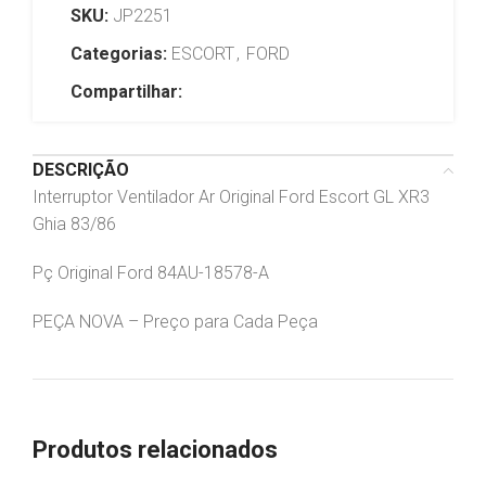
SKU:
JP2251
Categorias:
ESCORT
,
FORD
Compartilhar:
DESCRIÇÃO
Interruptor Ventilador Ar Original Ford Escort GL XR3
Ghia 83/86
Pç Original Ford 84AU-18578-A
PEÇA NOVA – Preço para Cada Peça
Produtos relacionados