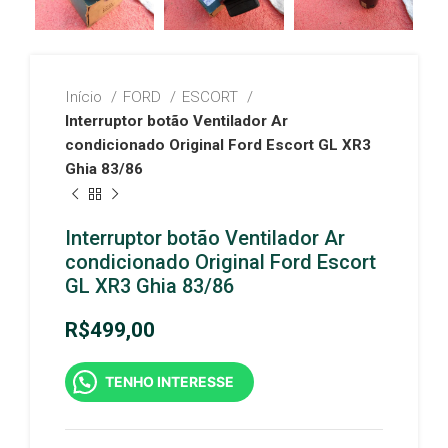
Início
FORD
ESCORT
Interruptor botão Ventilador Ar
condicionado Original Ford Escort GL XR3
Ghia 83/86
Interruptor botão Ventilador Ar
condicionado Original Ford Escort
GL XR3 Ghia 83/86
R$
499,00
TENHO INTERESSE