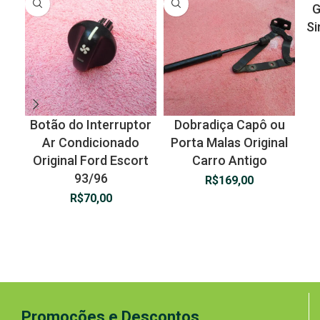
G
Si
Botão do Interruptor
Dobradiça Capô ou
Ar Condicionado
Porta Malas Original
Original Ford Escort
Carro Antigo
93/96
R$
169,00
R$
70,00
Promoções e Descontos