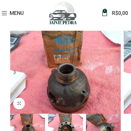
0
MENU
R$
0,00
Click to enlarge