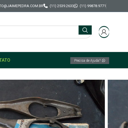
TO@JAIMEPEDRA.COM.BR
(11) 2539.2633
(11) 99878.9771
TATO
Precisa de Ajuda?
 GM ômega 2-0/2-2 Alc-Gas 95/98 Chevette
agem Original GM