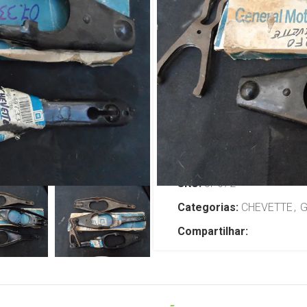
ômega 2-0/2
Chevette Ma
R$
299,00
TENHO INTERESSE
SKU:
JP672
Categorias:
CHEVETTE
,
Compartilhar: