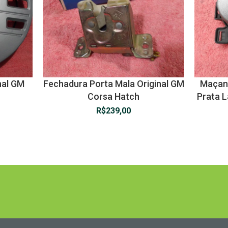
nal GM
Fechadura Porta Mala Original GM
Maçane
Corsa Hatch
Prata L
R$
239,00