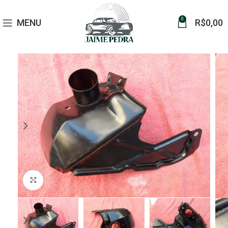
0
MENU
R$
0,00
Click to enlarge