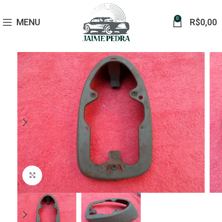
0
MENU
R$
0,00
Click to enlarge