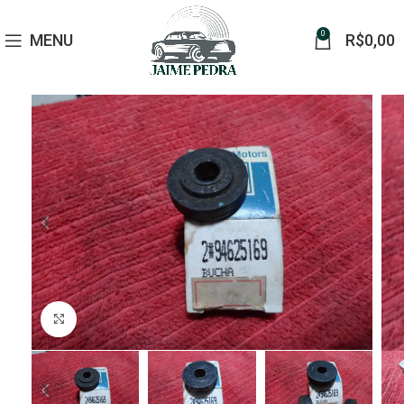
0
MENU
R$
0,00
Click to enlarge