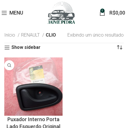
0
MENU
R$
0,00
Início
RENAULT
CLIO
Exibindo um único resultado
Show sidebar
Puxador Interno Porta
Lado Esquerdo Original