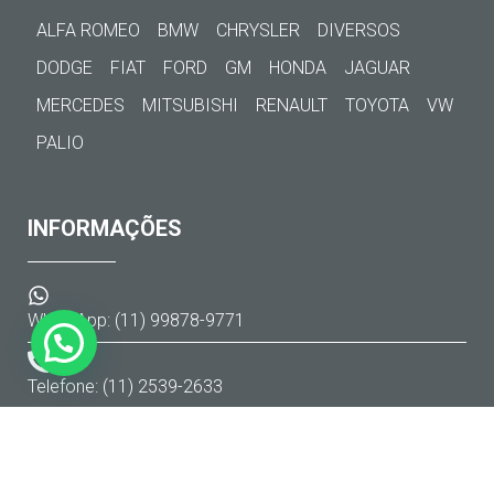
ALFA ROMEO
BMW
CHRYSLER
DIVERSOS
DODGE
FIAT
FORD
GM
HONDA
JAGUAR
MERCEDES
MITSUBISHI
RENAULT
TOYOTA
VW
PALIO
INFORMAÇÕES
WhatsApp: (11) 99878-9771
Telefone: (11) 2539-2633
Av. Gal. Mac Arthur, 979 / Fundos
Jaguaré - São Paulo/SP