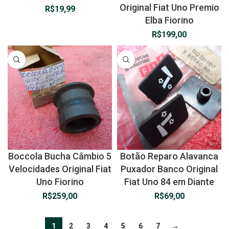
Original Fiat Uno Premio
R$
19,99
Elba Fiorino
R$
199,00
Boccola Bucha Câmbio 5
Botão Reparo Alavanca
Velocidades Original Fiat
Puxador Banco Original
Uno Fiorino
Fiat Uno 84 em Diante
R$
259,00
R$
69,00
1
2
3
4
5
6
7
→