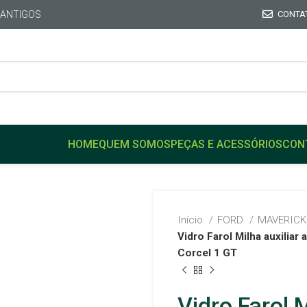
 ANTIGOS
CONTA
HOME
QUEM SOMOS
PEÇAS E ACESSÓRIOS
CON
Início
FORD
MAVERIC
Vidro Farol Milha auxiliar
Corcel 1 GT
Vidro Farol 