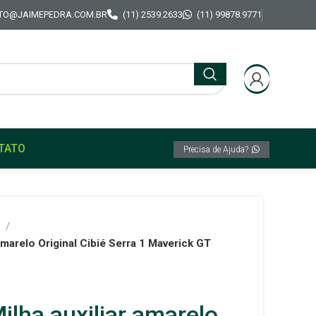
TO@JAIMEPEDRA.COM.BR
(11) 2539.2633
(11) 99878.9771
TATO
Precisa de Ajuda?
K
 amarelo Original Cibié Serra 1 Maverick GT
Milha auxiliar amarelo