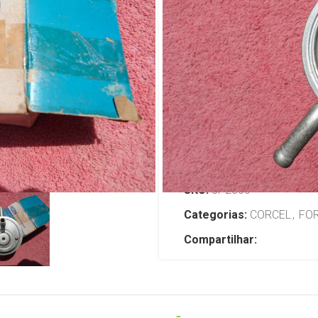
Água radiado
Corcel Beli
R$
579,00
TENHO INTERESSE
SKU:
JP2566
Categorias:
CORCEL
,
FO
Compartilhar: