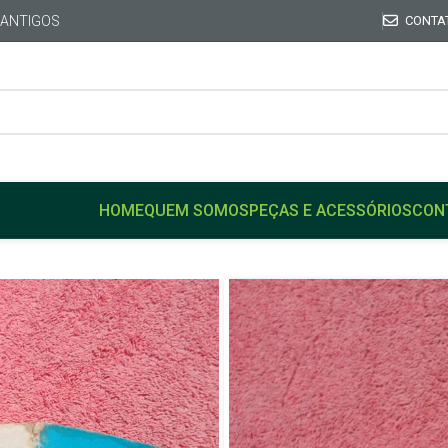
 ANTIGOS
CONTA
HOME
QUEM SOMOS
PEÇAS E ACESSÓRIOS
CON
Início
FORD
CORCEL
Válvula Tampa Reservatóri
Belina 1E2 Na Caixa FORD
Válvula Tam