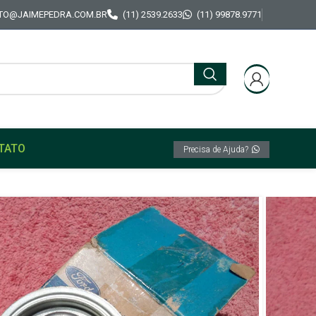
TO@JAIMEPEDRA.COM.BR
(11) 2539.2633
(11) 99878.9771
TATO
Precisa de Ajuda?
o Da Água radiador Motor Original Ford Corcel
pa Reservatório Da