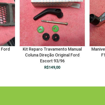
l Ford
Kit Reparo Travamento Manual
Manivel
Coluna Direção Original Ford
F
Escort 93/96
R$
149,00