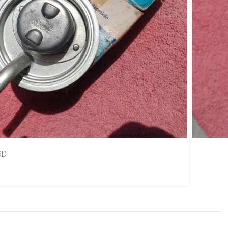
r Motor Original Ford
na 1E2 Na Caixa FORD
RD