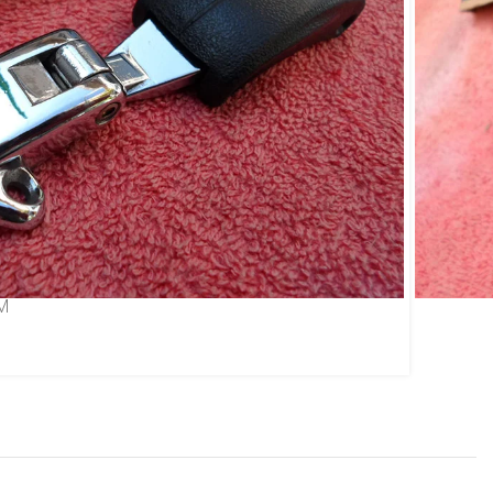
Modelo Original GM
84
M