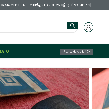
TO@JAIMEPEDRA.COM.BR
(11) 2539.2633
(11) 99878.9771
TATO
Precisa de Ajuda?
l Basculante Modelo Original GM Caravan 75/84
 Vidro Lateral