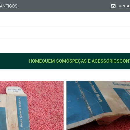
 ANTIGOS
CONTA
HOME
QUEM SOMOS
PEÇAS E ACESSÓRIOS
CON
Início
GM
CARAVAN
Trava Trinco Vidro Latera
Trava Trinco