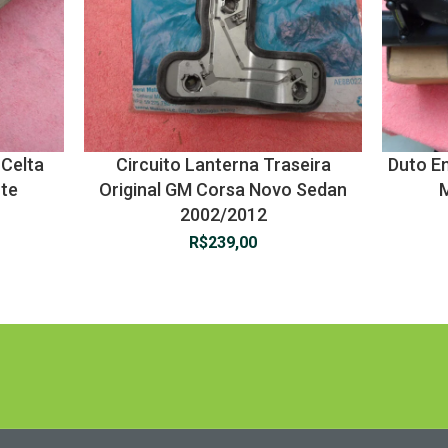
 Celta
Circuito Lanterna Traseira
Duto En
te
Original GM Corsa Novo Sedan
2002/2012
R$
239,00