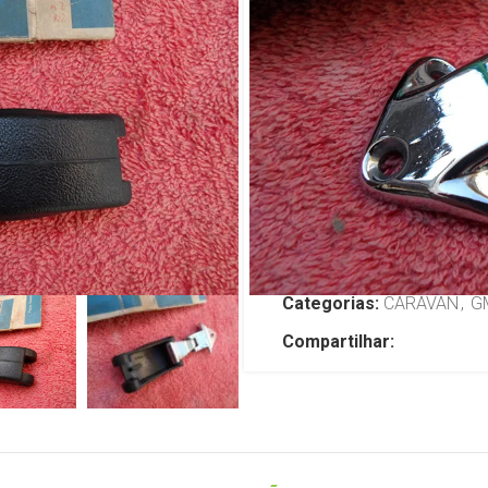
Basculante 
Caravan 75/
R$
249,00
TENHO INTERESSE
SKU:
JP2458
Categorias:
CARAVAN
,
G
Compartilhar: