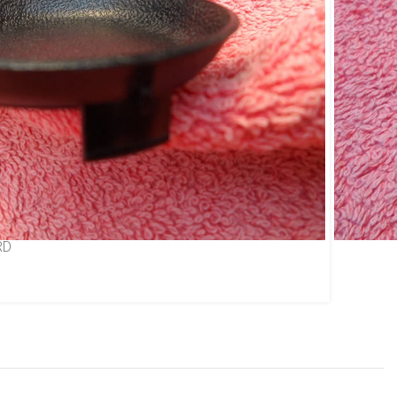
Del Rey Corcel 2
RD