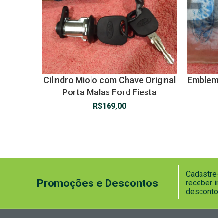
Cilindro Miolo com Chave Original
Emblema
Porta Malas Ford Fiesta
R$
169,00
Cadastre-
Promoções e Descontos
receber 
desconto