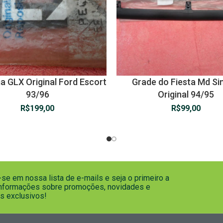
 GLX Original Ford Escort
Grade do Fiesta Md Sim
93/96
Original 94/95
R$
199,00
R$
99,00
se em nossa lista de e-mails e seja o primeiro a
informações sobre promoções, novidades e
s exclusivos!