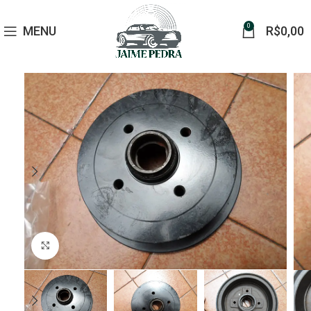
0
MENU
R$
0,00
Click to enlarge