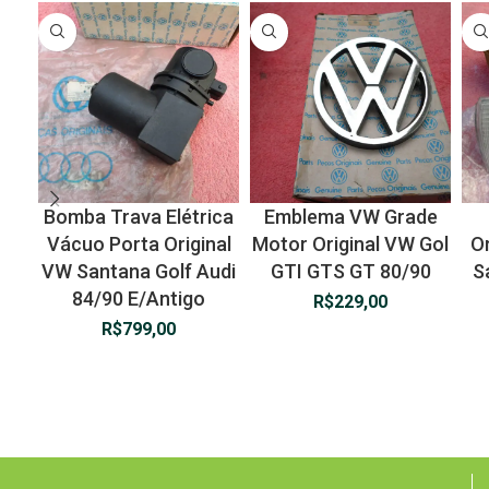
Bomba Trava Elétrica
Emblema VW Grade
Vácuo Porta Original
Motor Original VW Gol
Or
VW Santana Golf Audi
GTI GTS GT 80/90
S
84/90 E/Antigo
R$
229,00
R$
799,00