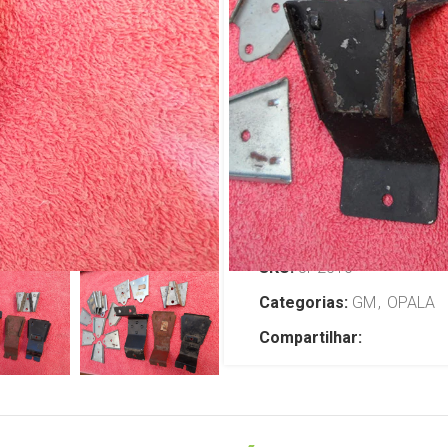
Limpador Par
Opala Carav
R$
149,99
TENHO INTERESSE
SKU:
JP2510
Categorias:
GM
,
OPALA
Compartilhar: