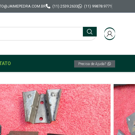
TO@JAIMEPEDRA.COM.BR
(11) 2539.2633
(11) 99878.9771
TATO
Precisa de Ajuda?
gua Limpador Para brisa Original GM Opala
ervatório de Água