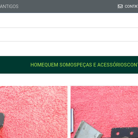
 ANTIGOS
CONTA
HOME
QUEM SOMOS
PEÇAS E ACESSÓRIOS
CON
Início
GM
OPALA
Suporte Reservatório de Á
Caravan C10 A10 D20
Suporte Res