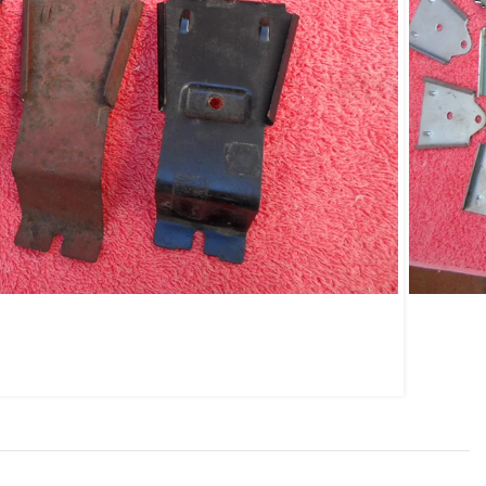
a brisa Original GM
an C10 A10 D20