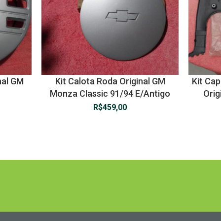
nal GM
Kit Calota Roda Original GM
Kit Ca
Monza Classic 91/94 E/Antigo
Orig
R$
459,00