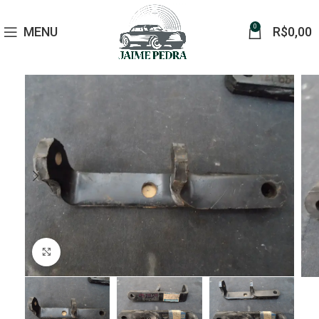
0
MENU
R$
0,00
Click to enlarge