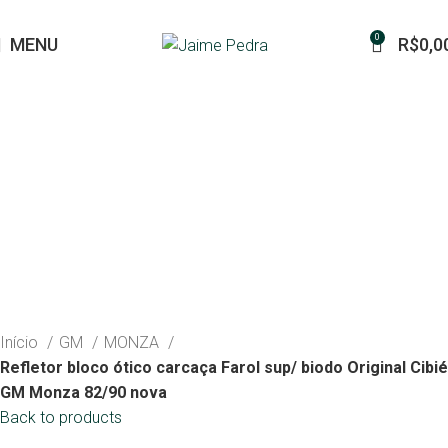
0
MENU
R$
0,0
Início
GM
MONZA
Refletor bloco ótico carcaça Farol sup/ biodo Original Cibié
GM Monza 82/90 nova
Back to products