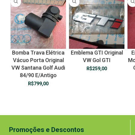
Bomba Trava Elétrica
Emblema GTI Original
E
Vácuo Porta Original
VW Gol GTI
Mo
VW Santana Golf Audi
R$
259,00
84/90 E/Antigo
R$
799,00
Promoções e Descontos