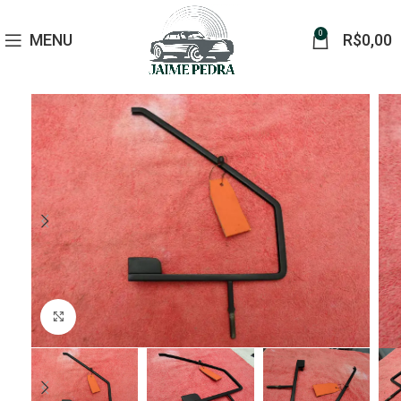
0
MENU
R$
0,00
Click to enlarge