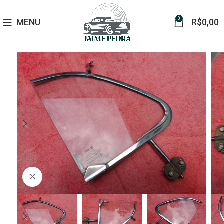
0
MENU
R$
0,00
Click to enlarge