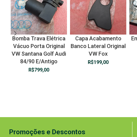
Bomba Trava Elétrica
Capa Acabamento
Em
Vácuo Porta Original
Banco Lateral Original
VW Santana Golf Audi
VW Fox
84/90 E/Antigo
R$
199,00
R$
799,00
Promoções e Descontos