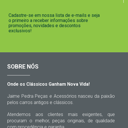
Cadastre-se em nossa lista de e-mails e seja
o primeiro a receber informações sobre
promoções, novidades e descontos
exclusivos!
SOBRE NÓS
Onde os Clássicos Ganham Nova Vida!
Jaime Pedra Peças e Acessórios nasceu da paixão
pelos carros antigos e clássicos.
Atendemos aos clientes mais exigentes, que
procuram o melhor, peças originais, de qualidade
com procedência e garantia.