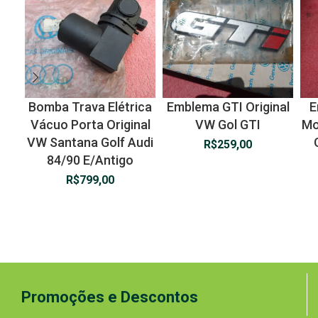
Bomba Trava Elétrica
Emblema GTI Original
E
Vácuo Porta Original
VW Gol GTI
Mo
VW Santana Golf Audi
R$
259,00
84/90 E/Antigo
R$
799,00
Promoções e Descontos