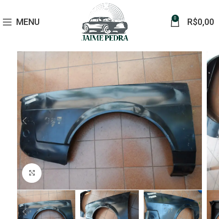
0
MENU
R$
0,00
Click to enlarge